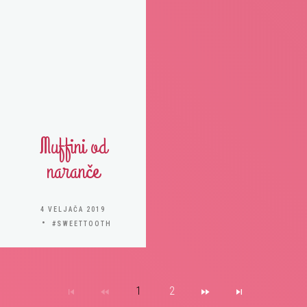
Muffini od
naranče
4 VELJAČA 2019
#SWEETTOOTH
1
2