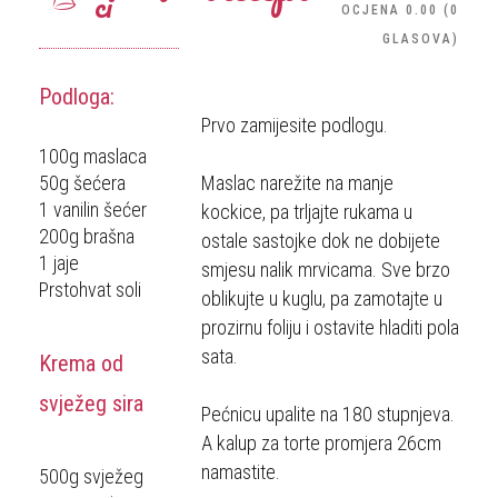
ci
OCJENA
0.00
(
0
GLASOVA
)
Podloga:
Prvo zamijesite podlogu.
100g maslaca
50g šećera
Maslac narežite na manje
1 vanilin šećer
kockice, pa trljajte rukama u
200g brašna
ostale sastojke dok ne dobijete
1 jaje
smjesu nalik mrvicama. Sve brzo
Prstohvat soli
oblikujte u kuglu, pa zamotajte u
prozirnu foliju i ostavite hladiti pola
sata.
Krema od
svježeg sira
Pećnicu upalite na 180 stupnjeva.
A kalup za torte promjera 26cm
namastite.
500g svježeg