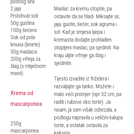
posnog sira
2 jaja
Maslac za kremu otopite, pa
Prstohvat soli
ostavite da se hladi. Miksajte sir,
50g gustina
jaja, gustin, šećer, sok agruma i
100g šećera
sol. Kad je smjesa lijepa i
Sok od pola
kremasta dodajte prohlađen
limuna (limete)
otopljeni maslac, pa sjediniti. Na
50g maslaca
kraju ulijte vrhnje ga šlag i
200g vrhnja za
sjedinite.
šlag (s mliječnom
masti)
Tijesto izvadite iz frižidera i
razvaljajte ga tanko. Možete i
Krema od
malo veći promjer (npr 32 cm, pa
raditi i rubove oko torte). Ja
mascarponea
nisam, ja sam višak odrezala, a
podlogu napravila u veličini kalupa
250g
torte, a ostatak ostavila za
mascarponea
keksiće.