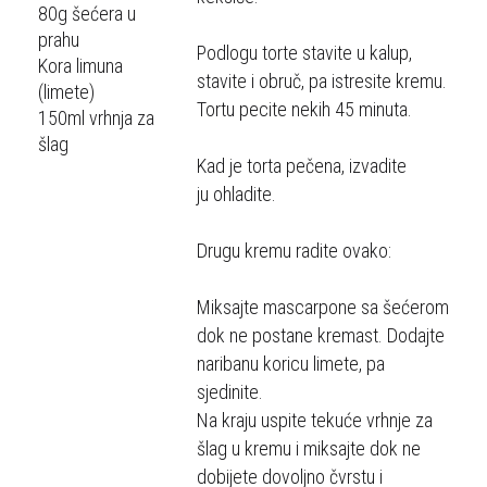
80g šećera u
prahu
Podlogu torte stavite u kalup,
Kora limuna
stavite i obruč, pa istresite kremu.
(limete)
Tortu pecite nekih 45 minuta.
150ml vrhnja za
šlag
Kad je torta pečena, izvadite
ju ohladite.
Drugu kremu radite ovako:
Miksajte mascarpone sa šećerom
dok ne postane kremast. Dodajte
naribanu koricu limete, pa
sjedinite.
Na kraju uspite tekuće vrhnje za
šlag u kremu i miksajte dok ne
dobijete dovoljno čvrstu i