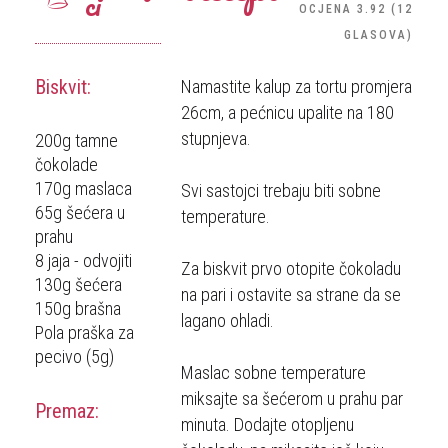
ci
OCJENA
3.92
(
12
GLASOVA
)
Biskvit:
Namastite kalup za tortu promjera
26cm, a pećnicu upalite na 180
stupnjeva.
200g tamne
čokolade
170g maslaca
Svi sastojci trebaju biti sobne
65g šećera u
temperature.
prahu
8 jaja - odvojiti
Za biskvit prvo otopite čokoladu
130g šećera
na pari i ostavite sa strane da se
150g brašna
lagano ohladi.
Pola praška za
pecivo (5g)
Maslac sobne temperature
miksajte sa šećerom u prahu par
Premaz:
minuta. Dodajte otopljenu