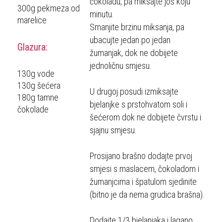
čokoladu, pa miksajte još koju
300g pekmeza od
minutu.
marelice
Smanjite brzinu miksanja, pa
ubacujte jedan po jedan
Glazura:
žumanjak, dok ne dobijete
jednoličnu smjesu.
130g vode
130g šećera
U drugoj posudi izmiksajte
180g tamne
bjelanjke s prstohvatom soli i
čokolade
šećerom dok ne dobijete čvrstu i
sjajnu smjesu.
Prosijano brašno dodajte prvoj
smjesi s maslacem, čokoladom i
žumanjcima i špatulom sjedinite
(bitno je da nema grudica brašna).
Dodajte 1/3 bjelanjaka i lagano