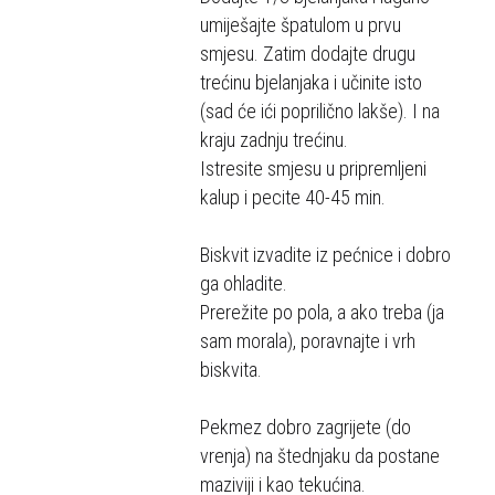
umiješajte špatulom u prvu
smjesu. Zatim dodajte drugu
trećinu bjelanjaka i učinite isto
(sad će ići poprilično lakše). I na
kraju zadnju trećinu.
Istresite smjesu u pripremljeni
kalup i pecite 40-45 min.
Biskvit izvadite iz pećnice i dobro
ga ohladite.
Prerežite po pola, a ako treba (ja
sam morala), poravnajte i vrh
biskvita.
Pekmez dobro zagrijete (do
vrenja) na štednjaku da postane
maziviji i kao tekućina.