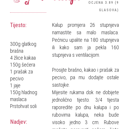
ci
OCJENA
3.89
(
9
GLASOVA
)
Tijesto:
Kalup promjera 26 stupnjeva
namastite sa malo maslaca.
Pećnicu upalite na 180 stupnjeva
300g glatkog
ili kako sam ja pekla 160
brašna
stupnjeva s ventilacijom.
4 žlice kakaa
150g šećera
Prosijte brašno, kakao i prašak za
1 prašak za
pecivo, pa mu dodajte ostale
pecivo
sastojke.
1 jaje
150g hladnog
Mijesite rukama dok ne dobijete
maslaca
jednolično tijesto. 3/4 tijesta
Prstohvat soli
raporedite po dnu kalupa i po
rubovima kalupa, neka bude
Nadjev:
visoko jedno 3 cm. Rubove