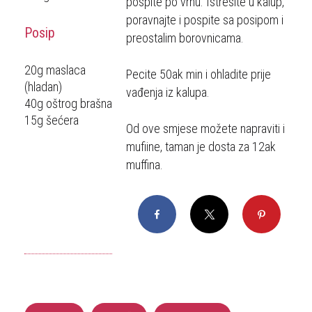
pospite po vrhu. Istresite u kalup,
poravnajte i pospite sa posipom i
Posip
preostalim borovnicama.
20g maslaca
Pecite 50ak min i ohladite prije
(hladan)
vađenja iz kalupa.
40g oštrog brašna
15g šećera
Od ove smjese možete napraviti i
mufiine, taman je dosta za 12ak
muffina.
Facebook
X
Pinterest