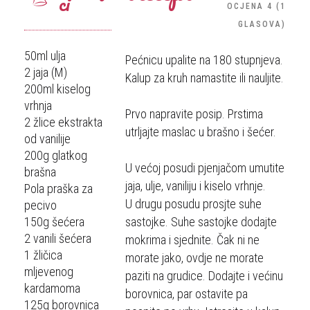
ci
OCJENA
4
(
1
GLASOVA
)
50ml ulja
Pećnicu upalite na 180 stupnjeva.
2 jaja (M)
Kalup za kruh namastite ili nauljite.
200ml kiselog
vrhnja
Prvo napravite posip. Prstima
2 žlice ekstrakta
utrljajte maslac u brašno i šećer.
od vanilije
200g glatkog
U većoj posudi pjenjačom umutite
brašna
jaja, ulje, vaniliju i kiselo vrhnje.
Pola praška za
U drugu posudu prosjte suhe
pecivo
150g šećera
sastojke. Suhe sastojke dodajte
2 vanili šećera
mokrima i sjednite. Čak ni ne
1 žličica
morate jako, ovdje ne morate
mljevenog
paziti na grudice. Dodajte i većinu
kardamoma
borovnica, par ostavite pa
125g borovnica