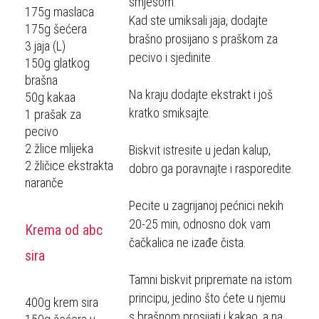
smjesom.
175g maslaca
Kad ste umiksali jaja, dodajte
175g šećera
brašno prosijano s praškom za
3 jaja (L)
pecivo i sjedinite.
150g glatkog
brašna
Na kraju dodajte ekstrakt i još
50g kakaa
kratko smiksajte.
1 prašak za
pecivo
2 žlice mlijeka
Biskvit istresite u jedan kalup,
2 žličice ekstrakta
dobro ga poravnajte i rasporedite.
naranče
Pecite u zagrijanoj pećnici nekih
20-25 min, odnosno dok vam
Krema od abc
čačkalica ne izađe čista.
sira
Tamni biskvit pripremate na istom
principu, jedino što ćete u njemu
400g krem sira
s brašnom prosijati i kakao, a na