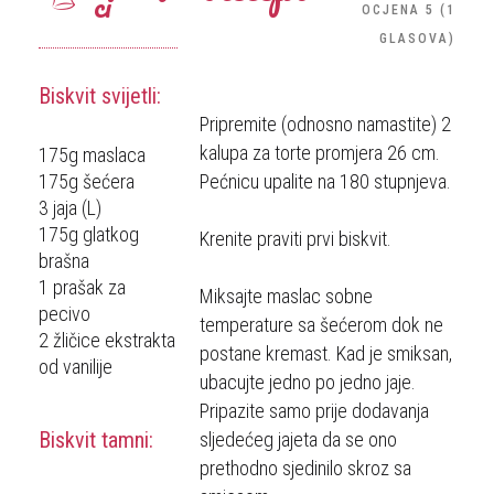
ci
OCJENA
5
(
1
GLASOVA
)
Biskvit svijetli:
Pripremite (odnosno namastite) 2
kalupa za torte promjera 26 cm.
175g maslaca
175g šećera
Pećnicu upalite na 180 stupnjeva.
3 jaja (L)
175g glatkog
Krenite praviti prvi biskvit.
brašna
1 prašak za
Miksajte maslac sobne
pecivo
temperature sa šećerom dok ne
2 žličice ekstrakta
postane kremast. Kad je smiksan,
od vanilije
ubacujte jedno po jedno jaje.
Pripazite samo prije dodavanja
Biskvit tamni:
sljedećeg jajeta da se ono
prethodno sjedinilo skroz sa