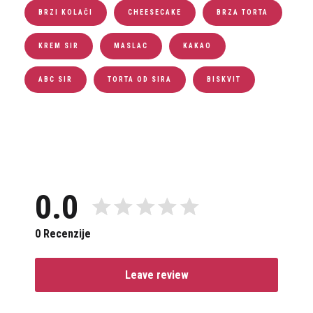
BRZI KOLAČI
CHEESECAKE
BRZA TORTA
KREM SIR
MASLAC
KAKAO
ABC SIR
TORTA OD SIRA
BISKVIT
0.0
0 Recenzije
Leave review