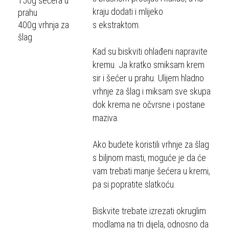
150g šećera u
kraju dodati i mlijeko
prahu
400g vrhnja za
s ekstraktom.
šlag
Kad su biskviti ohlađeni napravite
kremu. Ja kratko smiksam krem
sir i šećer u prahu. Ulijem hladno
vrhnje za šlag i miksam sve skupa
dok krema ne očvrsne i postane
maziva.
Ako budete koristili vrhnje za šlag
s biljnom masti, moguće je da će
vam trebati manje šećera u kremi,
pa si popratite slatkoću.
Biskvite trebate izrezati okruglim
modlama na tri dijela, odnosno da