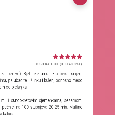
OCJENA
0.00
(
0
GLASOVA
)
za pecivo). Bjeljanke umutite u čvrsti snijeg.
cima, pa ubacite i šunku i kulen, odnosno meso
gom od bjelanjka.
enim ili suncokretovim sjemenkama, sezamom,
j pećnici na 180 stupnjeva 20-25 min. Muffine
a kalupa.