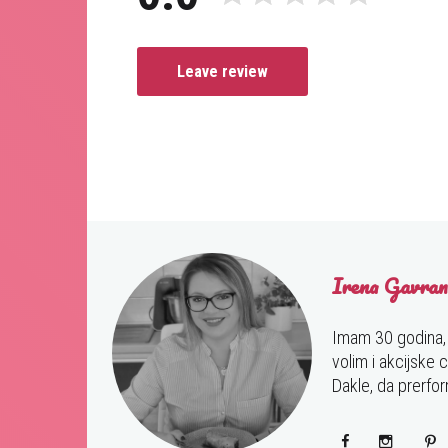
Leave review
Irena Gavran
Imam 30 godina, s
volim i akcijske 
Dakle, da prerfor