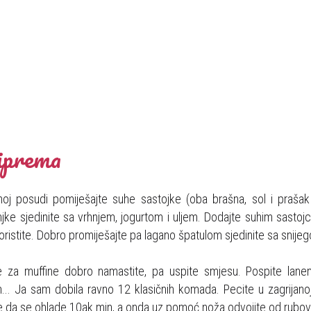
iprema
noj posudi pomiješajte suhe sastojke (oba brašna, sol i prašak 
ke sjedinite sa vrhnjem, jogurtom i uljem. Dodajte suhim sastoj
oristite. Dobro promiješajte pa lagano špatulom sjedinite sa snije
e za muffine dobro namastite, pa uspite smjesu. Pospite lan
... Ja sam dobila ravno 12 klasičnih komada. Pecite u zagrijano
e da se ohlade 10ak min, a onda uz pomoć noža odvojite od rubov