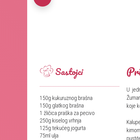
Pr
Sastojci
U jed
Žumanj
150g kukuruznog brašna
150g glatkog brašna
koje k
1 žličica praška za pecivo
250g kiselog vrhnja
Kalup
125g tekućeg jogurta
kimom
75ml ulja
pustit