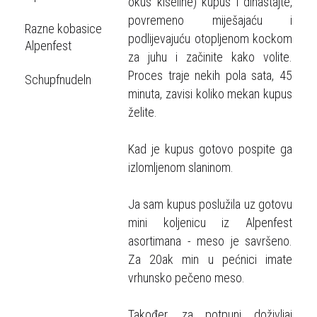
okus kiseline) kupus i dinastajte,
povremeno miješajaću i
Razne kobasice
podlijevajuću otopljenom kockom
Alpenfest
za juhu i začinite kako volite.
Proces traje nekih pola sata, 45
Schupfnudeln
minuta, zavisi koliko mekan kupus
želite.
Kad je kupus gotovo pospite ga
izlomljenom slaninom.
Ja sam kupus poslužila uz gotovu
mini koljenicu iz Alpenfest
asortimana - meso je savršeno.
Za 20ak min u pećnici imate
vrhunsko pečeno meso.
Također, za potpuni doživljaj