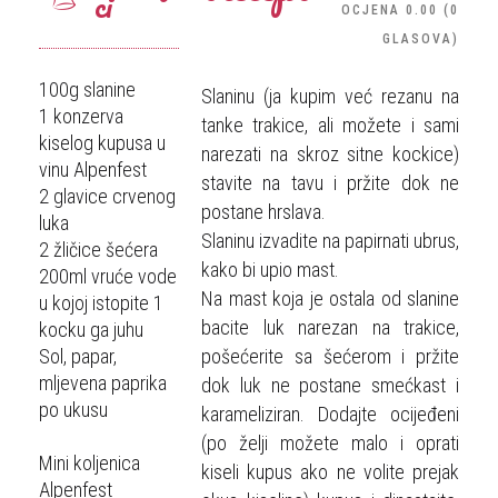
ci
OCJENA
0.00
(
0
GLASOVA
)
100g slanine
Slaninu (ja kupim već rezanu na
1 konzerva
tanke trakice, ali možete i sami
kiselog kupusa u
narezati na skroz sitne kockice)
vinu Alpenfest
stavite na tavu i pržite dok ne
2 glavice crvenog
postane hrslava.
luka
Slaninu izvadite na papirnati ubrus,
2 žličice šećera
kako bi upio mast.
200ml vruće vode
Na mast koja je ostala od slanine
u kojoj istopite 1
bacite luk narezan na trakice,
kocku ga juhu
Sol, papar,
pošećerite sa šećerom i pržite
mljevena paprika
dok luk ne postane smećkast i
po ukusu
karameliziran. Dodajte ocijeđeni
(po želji možete malo i oprati
Mini koljenica
kiseli kupus ako ne volite prejak
Alpenfest