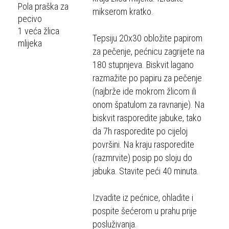
Pola praška za
mikserom kratko.
pecivo
1 veća žlica
Tepsiju 20x30 obložite papirom
mlijeka
za pečenje, pećnicu zagrijete na
180 stupnjeva. Biskvit lagano
razmažite po papiru za pečenje
(najbrže ide mokrom žlicom ili
onom špatulom za ravnanje). Na
biskvit rasporedite jabuke, tako
da 7h rasporedite po cijeloj
površini. Na kraju rasporedite
(razmrvite) posip po sloju do
jabuka. Stavite peći 40 minuta.
Izvadite iz pećnice, ohladite i
pospite šećerom u prahu prije
posluživanja.