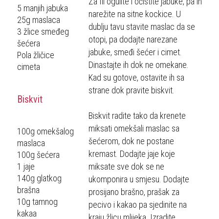
Za fil ogulite i očistite jabuke, pa ih
5 manjih jabuka
narežite na sitne kockice. U
25g maslaca
dublju tavu stavite maslac da se
3 žlice smeđeg
otopi, pa dodajte narezane
šećera
jabuke, smeđi šećer i cimet.
Pola žličice
Dinastajte ih dok ne omekane.
cimeta
Kad su gotove, ostavite ih sa
strane dok pravite biskvit.
Biskvit
Biskvit radite tako da krenete
miksati omekšali maslac sa
100g omekšalog
šećerom, dok ne postane
maslaca
kremast. Dodajte jaje koje
100g šećera
1 jaje
miksate sve dok se ne
140g glatkog
ukomponira u smjesu. Dodajte
brašna
prosijano brašno, prašak za
10g tamnog
pecivo i kakao pa sjedinite na
kakaa
kraju žlicu mlijeka. Izradite