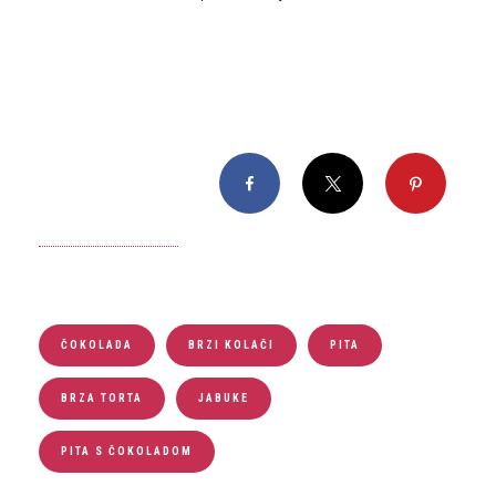
Facebook
X
Pinterest
ČOKOLADA
BRZI KOLAČI
PITA
BRZA TORTA
JABUKE
PITA S ČOKOLADOM