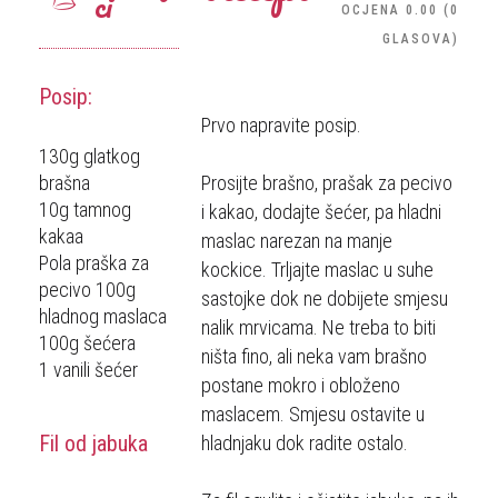
ci
OCJENA
0.00
(
0
GLASOVA
)
Posip:
Prvo napravite posip.
130g glatkog
brašna
Prosijte brašno, prašak za pecivo
10g tamnog
i kakao, dodajte šećer, pa hladni
kakaa
maslac narezan na manje
Pola praška za
kockice. Trljajte maslac u suhe
pecivo 100g
sastojke dok ne dobijete smjesu
hladnog maslaca
nalik mrvicama. Ne treba to biti
100g šećera
ništa fino, ali neka vam brašno
1 vanili šećer
postane mokro i obloženo
maslacem. Smjesu ostavite u
Fil od jabuka
hladnjaku dok radite ostalo.