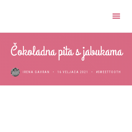
Čokoladna pita s jabukama
IRENA GAVRAN
16 VELJAČA 2021
#SWEETTOOTH